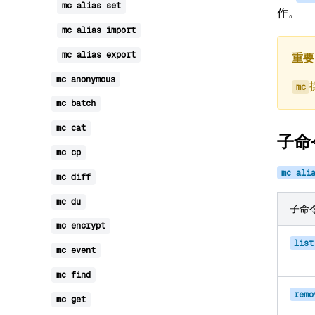
mc
alias
set
作。
mc
alias
import
mc
alias
export
重要
mc
anonymous
mc
mc
batch
mc
cat
子命
mc
cp
mc
ali
mc
diff
mc
du
子命
mc
encrypt
list
mc
event
mc
find
remo
mc
get