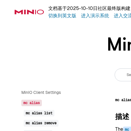
软件开发工具包（SDK）
文档基于2025-10-10日社区最终版
安全令牌服务 (STS)
切换到英文版
进入演示系统
进入交
使用对象Lambda进行转换
文件传输协议（FTP/SFTP）
Mi
Reference
Kubernetes 参考文档
裸机参考
MinIO 客户端
MinIO Client Settings
mc
alia
mc
alias
mc
alias
list
描述
mc
alias
remove
The
mc