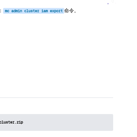
：
命令。
mc
admin
cluster
iam
export