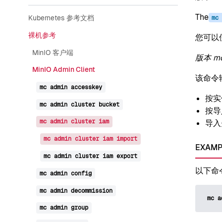
The
Kubernetes 参考文档
mc
裸机参考
您可以使
MinIO 客户端
版本 m
MinIO Admin Client
该命令
mc
admin
accesskey
按实
mc
admin
cluster
bucket
按导
导入
mc
admin
cluster
iam
mc
admin
cluster
iam
import
EXAMP
mc
admin
cluster
iam
export
以下命
mc
admin
config
mc
admin
decommission
mc
a
mc
admin
group