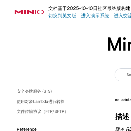
监控存储桶和对象事件
文档基于2025-10-10日社区最终版
身份与访问管理
切换到英文版
进入演示系统
进入交
对象服务器端加密
存储桶复制
Mi
批处理框架
核心管理概念
Developers
软件开发工具包（SDK）
安全令牌服务 (STS)
mc
admi
使用对象Lambda进行转换
文件传输协议（FTP/SFTP）
描述
版本 RE
Reference