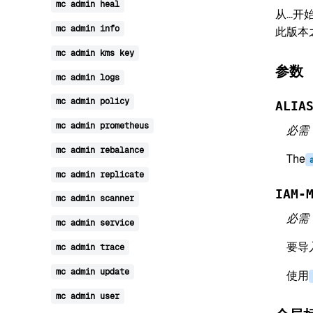
mc
admin
heal
从...开
mc
admin
info
此版本
mc
admin
kms
key
参数
mc
admin
logs
mc
admin
policy
ALIA
mc
admin
prometheus
必需
mc
admin
rebalance
The
mc
admin
replicate
IAM-
mc
admin
scanner
必需
mc
admin
service
要导
mc
admin
trace
mc
admin
update
使用
mc
admin
user